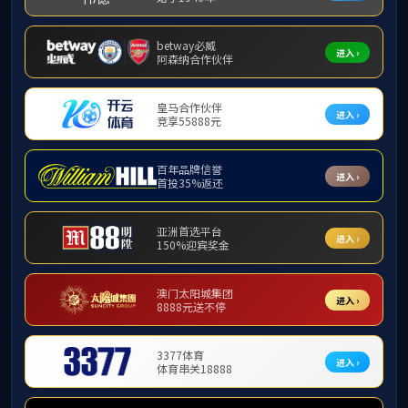
通知公告
集团要闻
新疆柯坪县考察团到PA
发布时间：2025/12/31 17
新疆柯坪县考察团到PA视讯集团游戏考察交流
12月30日，新疆柯坪县招商引资工作领导小组办公室考察团一
员魏晓斌，柯坪县商务科技工信局党组副书记、局长窦高峰，柯坪
铁矿集团领导刘广步、裴富鹏、刘爱兴等陪同考察。