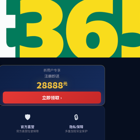
OA系统
招标采购
人才招聘
旗下企业
产资源丰富