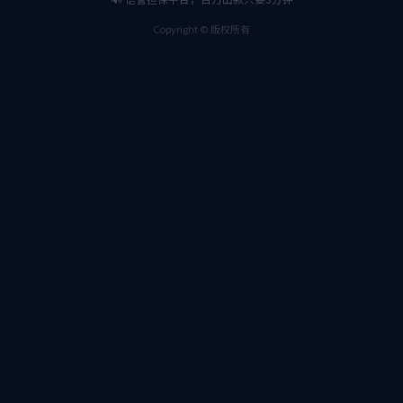
讯集团游戏旗下全资子公司，坐落于徐州市