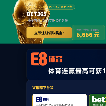
PA视讯集团游戏
Xuzhou tiekuang Group
网站首页
关于铁矿
新闻中心
PA视讯