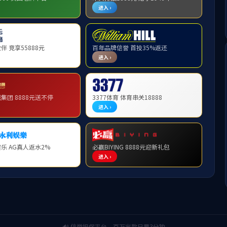
销售公司
盛发科技
汽车队