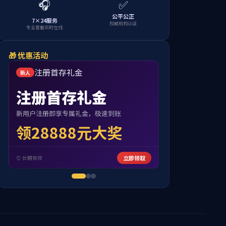
日，PA视讯集团游戏组织数百名接触粉尘、噪声
振兴与民生关怀新图景