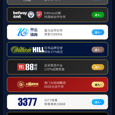
通知公告
集团要闻
PA视讯集团游戏 
发布时间：2025/12/22 17
PA视讯
（铜精粉