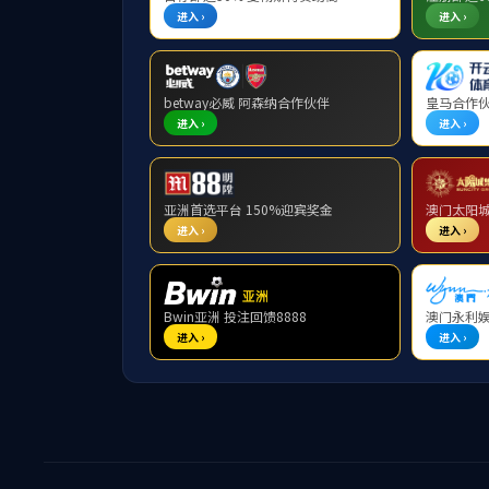
招标公告
中标公告
用户反馈
A视讯集团游戏 PA视讯