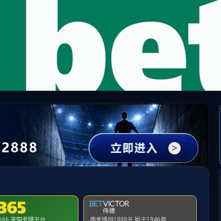
PA视讯·游戏(集团)官方网站-Official Website
党群工作
安全生产
产品质量
招标采购
集团游戏位于徐州市北郊利国镇，有着悠久的矿冶历史，矿