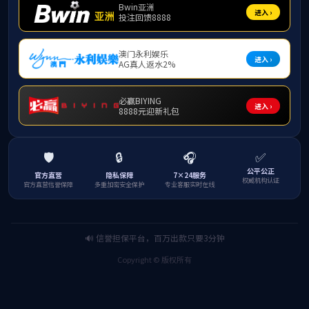
PA视讯集团游戏召开2025年上半年安全生产工作
为稳固当前安全生产形势，推动安全生产工作持续稳定向好，7
尹振清到铁矿集团督导检查安全生产工作
尹振清到铁矿集团督导检查安全生产工作1月24日，市国资
徐州市应急管理局到铁矿集团开展节后“复工复产
徐州市应急管理局到铁矿集团开展节后“复工复产”检查工作2