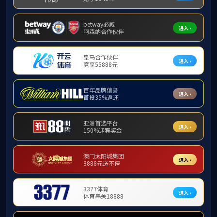
招标公告
中标公告
用户反馈
PA视讯集团游戏2025年
发布时间：2025/7/15 13:
公开采