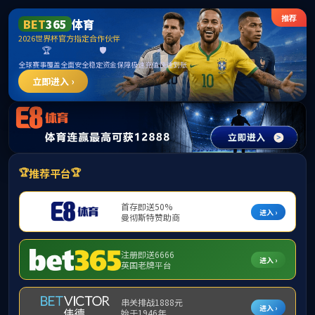
PA视讯·游戏(集团)官方网站-Official Website
PA视讯集团游戏
Xuzhou tiekuang Group
网站首页
关于铁矿
新闻中心
我们致力追