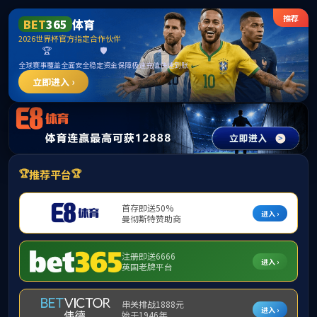
PA视讯·游戏(集团)官方网站-Official Website
PA视讯集团游戏
Xuzhou tiekuang Group
网站首页
关于铁矿
新闻中心
我们致力追