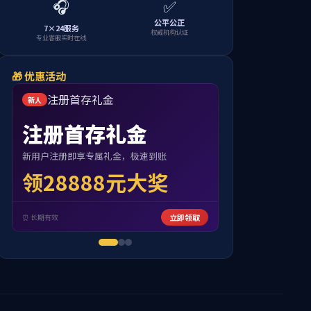
您当前所在的位置:
网站首页
>
党群工作
>
党群工作
根基
安全工程，铁矿集团近期聚焦基层员工安全素养与应急
，着力构建“精准…